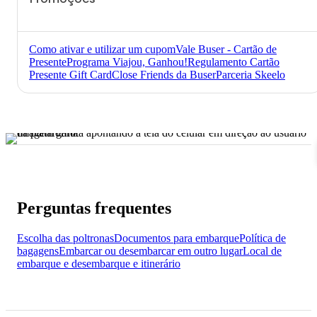
Como ativar e utilizar um cupom
Vale Buser - Cartão de
Presente
Programa Viajou, Ganhou!
Regulamento Cartão
Presente Gift Card
Close Friends da Buser
Parceria Skeelo
Perguntas frequentes
Escolha das poltronas
Documentos para embarque
Política de
bagagens
Embarcar ou desembarcar em outro lugar
Local de
embarque e desembarque e itinerário