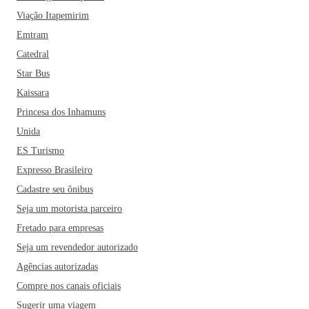
Viação Itapemirim
Emtram
Catedral
Star Bus
Kaissara
Princesa dos Inhamuns
Unida
ES Turismo
Expresso Brasileiro
Cadastre seu ônibus
Seja um motorista parceiro
Fretado para empresas
Seja um revendedor autorizado
Agências autorizadas
Compre nos canais oficiais
Sugerir uma viagem