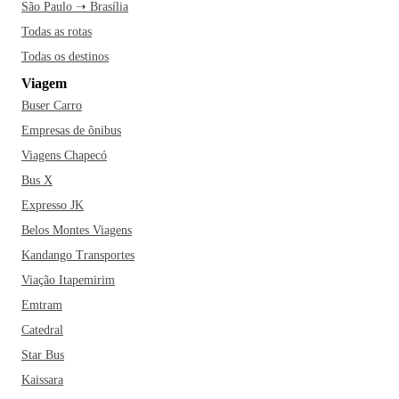
São Paulo ➝ Brasília
Todas as rotas
Todas os destinos
Viagem
Buser Carro
Empresas de ônibus
Viagens Chapecó
Bus X
Expresso JK
Belos Montes Viagens
Kandango Transportes
Viação Itapemirim
Emtram
Catedral
Star Bus
Kaissara