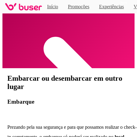
Novo
Início
Promoções
Experiências
V
Home
Embarcar ou desembarcar em outro
lugar
Embarque
Prezando pela sua segurança e para que possamos realizar o check-
in corretamente, o embarque só poderá ser realizado no
local