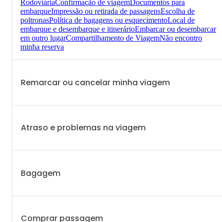
Rodoviária
Confirmação de viagem
Documentos para
embarque
Impressão ou retirada de passagens
Escolha de
poltronas
Política de bagagens ou esquecimento
Local de
embarque e desembarque e itinerário
Embarcar ou desembarcar
em outro lugar
Compartilhamento de Viagem
Não encontro
minha reserva
Remarcar ou cancelar minha viagem
Atraso e problemas na viagem
Bagagem
Comprar passagem