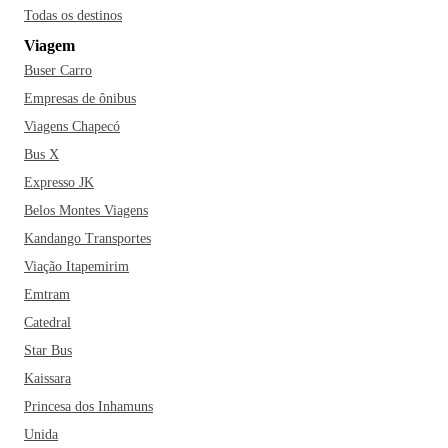
Todas os destinos
Viagem
Buser Carro
Empresas de ônibus
Viagens Chapecó
Bus X
Expresso JK
Belos Montes Viagens
Kandango Transportes
Viação Itapemirim
Emtram
Catedral
Star Bus
Kaissara
Princesa dos Inhamuns
Unida