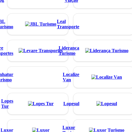
og
Viação
BL
Leal
urismo
Transporte
re
Liderança
sportes
Turismo
nhatur
Localize
rismo
Van
Lopes
Lopesul
Tur
Luxor
Luxor