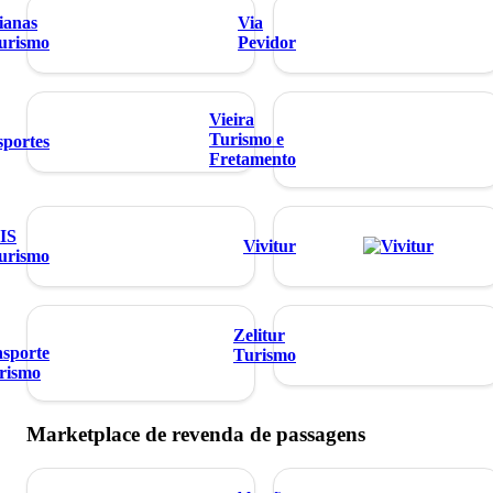
ianas
Via
urismo
Pevidor
Vieira
Turismo e
sportes
Fretamento
IS
Vivitur
urismo
Zelitur
sporte
Turismo
rismo
Marketplace de revenda de passagens