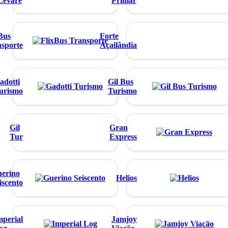
Levare
Primar
Bus
Forte
sporte
Açailândia
adotti
Gil Bus
urismo
Turismo
Gil
Gran
Tur
Express
erino
Helios
iscento
mperial
Jamjoy