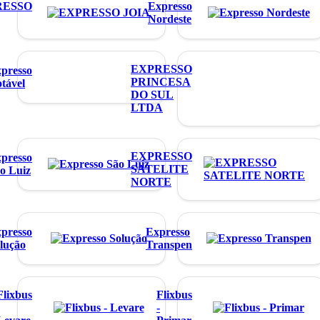
RESSO
Expresso
Nordeste
EXPRESSO
presso
PRINCESA
tável
DO SUL
LTDA
EXPRESSO
presso
SATELITE
o Luiz
NORTE
presso
Expresso
lução
Transpen
Flixbus
Flixbus
-