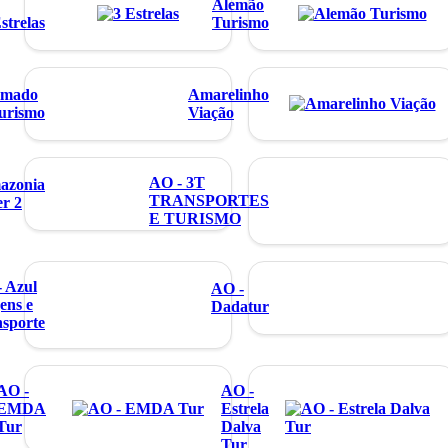
Alemão
strelas
Turismo
mado
Amarelinho
urismo
Viação
AO - 3T
azonia
TRANSPORTES
er 2
E TURISMO
 Azul
AO -
ens e
Dadatur
sporte
AO -
AO -
EMDA
Estrela
Tur
Dalva
Tur