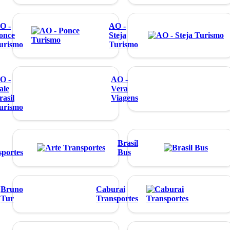
O -
AO -
once
Steja
urismo
Turismo
O -
AO -
ale
Vera
rasil
Viagens
urismo
Brasil
sportes
Bus
Bruno
Caburai
Tur
Transportes