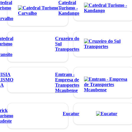
tedral
Catedral
rismo
Turismo -
Kandango
rvalho
tedral
Cruzeiro do
urismo
Sul
Transportes
ansito
ISIA
Emtram -
RISMO
Empresa de
DA
Transportes
Mcaubense
rick
Eucatur
urismo
udeste