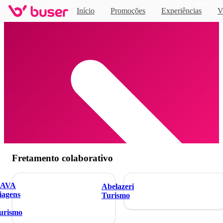
Novo
Início
Promoções
Experiências
V
Home
Fretamento colaborativo
AVA
Abelazeri
iagens
Turismo
urismo