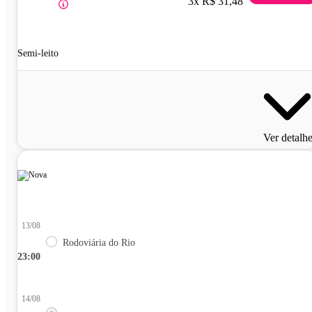
3x R$ 31,48
Semi-leito
Ver detalh
13/08
Rodoviária do Rio
23:00
14/08