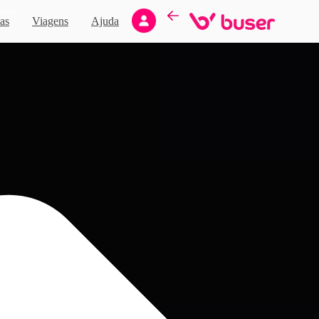
Novo
as
Viagens
Ajuda