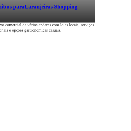
ibus para
Laranjeiras Shopping
o comercial de vários andares com lojas locais, serviços
ionais e opções gastronômicas casuais.