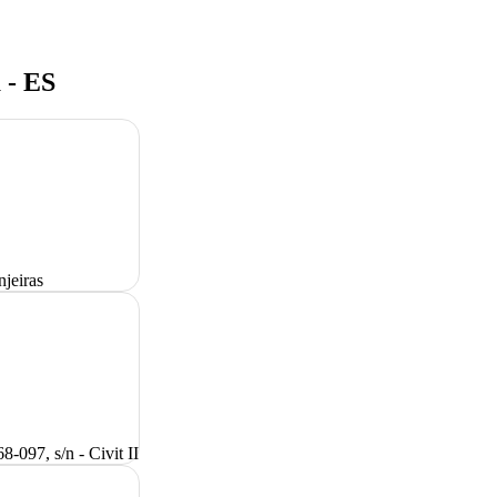
 - ES
njeiras
8-097, s/n - Civit II