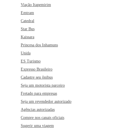
Viação Itapemirim
Emtram
Catedral
Star Bus
Kaissara
Princesa dos Inhamuns
Unida
ES Turismo
Expresso Brasileiro
Cadastre seu ônibus
Seja um motorista parceiro
Fretado para empresas
Seja um revendedor autorizado
Agências autorizadas
Compre nos canais oficiais
Sugerir uma viagem