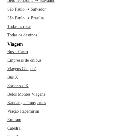
Belo Horizonte ➝ Salvador
São Paulo ➝ Salvador
São Paulo ➝ Brasília
Todas as rotas
Todas os destinos
Viagem
Buser Carro
Empresas de ônibus
Viagens Chapecó
Bus X
Expresso JK
Belos Montes Viagens
Kandango Transportes
Viação Itapemirim
Emtram
Catedral