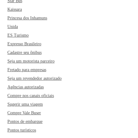
Star Bus
Kaissara
Princesa dos Inhamuns
Unida
ES Turismo
Expresso Brasileiro
Cadastre seu ônibus
Seja um motorista parceiro
Fretado para empresas
Seja um revendedor autorizado
Agências autorizadas
Compre nos canais oficiais
Sugerir uma viagem
Compre Vale Buser
Pontos de embarque
Pontos turísticos