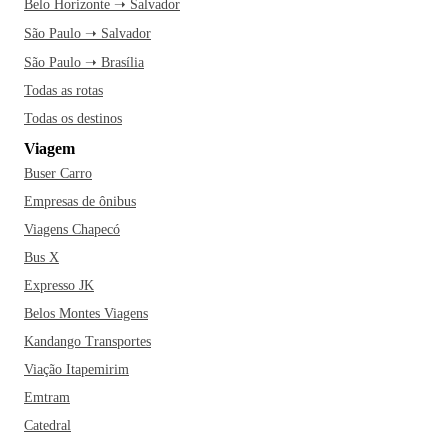
Belo Horizonte ➝ Salvador
São Paulo ➝ Salvador
São Paulo ➝ Brasília
Todas as rotas
Todas os destinos
Viagem
Buser Carro
Empresas de ônibus
Viagens Chapecó
Bus X
Expresso JK
Belos Montes Viagens
Kandango Transportes
Viação Itapemirim
Emtram
Catedral