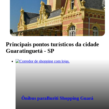
Passagem de ônibus para Guaratinguetá 
SP
Guaratinguetá – SP ou Guará para os
íntimos é conhecida como a Capital do
Principais pontos turísticos da cidade
Fundo do Vale do Paraíba e se destaca no
Guaratinguetá - SP
turismo histórico, religioso e ecológico.
Ônibus para
Buriti Shopping Guará