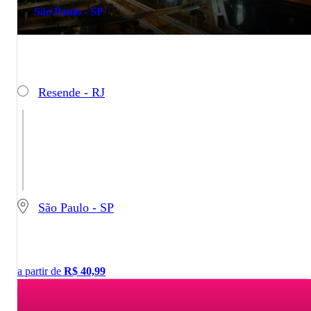
São Paulo - SP
Resende - RJ
São Paulo - SP
a partir de
R$
40,99