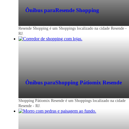
Ônibus para
Resende Shopping
Passagem de ônibus para Resende - RJ
Resende Shopping é um Shoppings localizado na cidade Resende -
A Princesinha do Vale é a cidade de
RJ.
Resende – RJ, considerada um dos
melhores pontos turísticos fluminenses,
com uma região ideal para a prática de
ecoturismo.
Ônibus para
Shopping Pátiomix Resende
Shopping Pátiomix Resende é um Shoppings localizado na cidade
Resende - RJ.