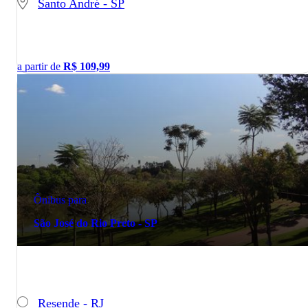
Santo André - SP
a partir de
R$
109,99
Ônibus para
São José do Rio Preto - SP
Resende - RJ