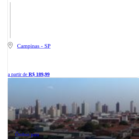
Campinas - SP
a partir de
R$
189,99
Ônibus para