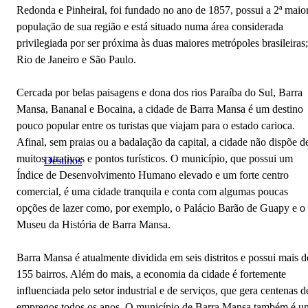
Redonda e Pinheiral, foi fundado no ano de 1857, possui a 2ª maio
população de sua região e está situado numa área considerada
privilegiada por ser próxima às duas maiores metrópoles brasileiras;
Rio de Janeiro e São Paulo.
Cercada por belas paisagens e dona dos rios Paraíba do Sul, Barra
Mansa, Bananal e Bocaina, a cidade de Barra Mansa é um destino
pouco popular entre os turistas que viajam para o estado carioca.
Afinal, sem praias ou a badalação da capital, a cidade não dispõe d
muitos atrativos e pontos turísticos. O município, que possui um
Destinos
Índice de Desenvolvimento Humano elevado e um forte centro
comercial, é uma cidade tranquila e conta com algumas poucas
opções de lazer como, por exemplo, o Palácio Barão de Guapy e o
Museu da História de Barra Mansa.
Barra Mansa é atualmente dividida em seis distritos e possui mais d
155 bairros. Além do mais, a economia da cidade é fortemente
influenciada pelo setor industrial e de serviços, que gera centenas d
empregos todos os anos. O município de Barra Mansa também é u