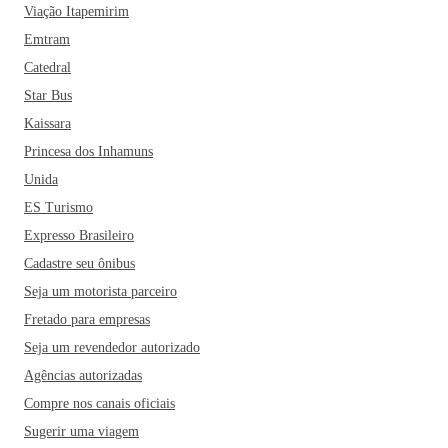
Viação Itapemirim
Emtram
Catedral
Star Bus
Kaissara
Princesa dos Inhamuns
Unida
ES Turismo
Expresso Brasileiro
Cadastre seu ônibus
Seja um motorista parceiro
Fretado para empresas
Seja um revendedor autorizado
Agências autorizadas
Compre nos canais oficiais
Sugerir uma viagem