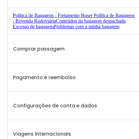
Política de Bagagens - Fretamento Buser
Política de Bagagens
- Revenda Rodoviária
Conteúdos da bagagem despachada
Excesso de bagagem
Problemas com a minha bagagem
Comprar passagem
Problemas com a minha bagagem
Central de Ajuda
Pagamento e reembolso
Configurações de conta e dados
Viagens Internacionais