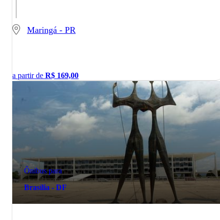
Maringá - PR
a partir de
R$
169,00
Ônibus para
Brasília - DF