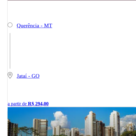
Querência - MT
Jataí - GO
a partir de
R$
294,00