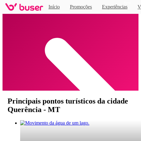
Novo
Início
Promoções
Experiências
V
Home
Principais pontos turísticos da cidade
Querência - MT