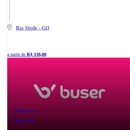
Rio Verde - GO
a partir de
R$
338,00
Ônibus para
Jataí - GO