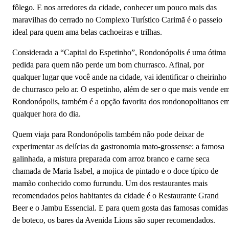
fôlego. E nos arredores da cidade, conhecer um pouco mais das
maravilhas do cerrado no Complexo Turístico Carimã é o passeio
ideal para quem ama belas cachoeiras e trilhas.
Considerada a “Capital do Espetinho”, Rondonópolis é uma ótima
pedida para quem não perde um bom churrasco. Afinal, por
qualquer lugar que você ande na cidade, vai identificar o cheirinho
de churrasco pelo ar. O espetinho, além de ser o que mais vende e
Rondonópolis, também é a opção favorita dos rondonopolitanos e
qualquer hora do dia.
Quem viaja para Rondonópolis também não pode deixar de
experimentar as delícias da gastronomia mato-grossense: a famosa
galinhada, a mistura preparada com arroz branco e carne seca
chamada de Maria Isabel, a mojica de pintado e o doce típico de
mamão conhecido como furrundu. Um dos restaurantes mais
recomendados pelos habitantes da cidade é o Restaurante Grand
Beer e o Jambu Essencial. E para quem gosta das famosas comidas
de boteco, os bares da Avenida Lions são super recomendados.
Rondonópolis - MT