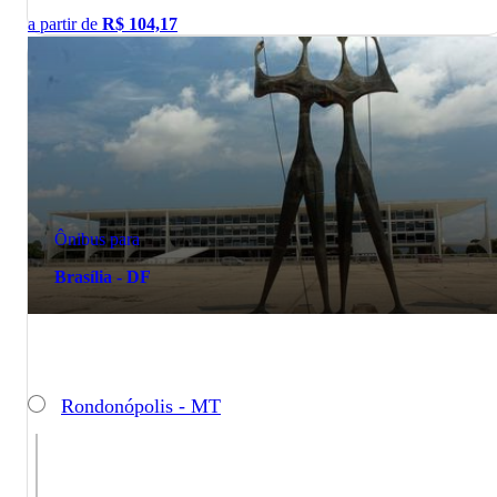
a partir de
R$
104,17
Ônibus para
Brasília - DF
Rondonópolis - MT