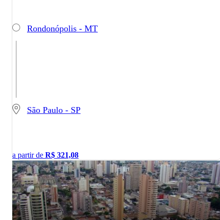
Rondonópolis - MT
São Paulo - SP
a partir de
R$
321,08