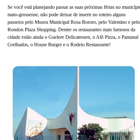
Se você está planejando passar as suas próximas férias no municípi
Passagem de ônibus para Rondonópolis -
mato-grossense, não pode deixar de inserir no roteiro alguns
MT
passeios pelo Museu Municipal Rosa Bororo, pelo Valentino e pelo
Rondon Plaza Shopping. Dentre os restaurantes mais famosos da
cidade estão ainda o Guelere Delicatessen, o Alô Pizza, o Pantanal
Em meio às belezas do cerrado brasileiro
Grelhados, o House Burger e o Rodeio Restaurante!
Rondonópolis – MT é destaque no
agronegócio mato-grossense e é a Capital
do Espetinho, para quem ama um bom
churrasco.