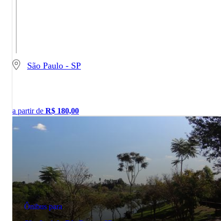
São Paulo - SP
a partir de
R$
180,00
Ônibus para