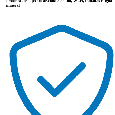
Fronteira - MG possui
ar-condicionado, Wi-Fi, tomadas e água
mineral
.