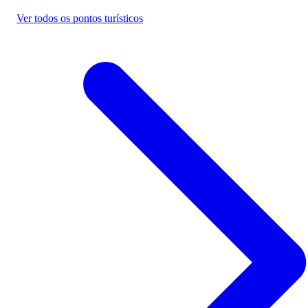
Ver todos os pontos turísticos
Passagem de ônibus para Fronteira - M
Economize na viagem de ônibus para
Fronteira - MG. Reserve agora, online e
sem filas. Mais barato que a passagem na
rodoviária.