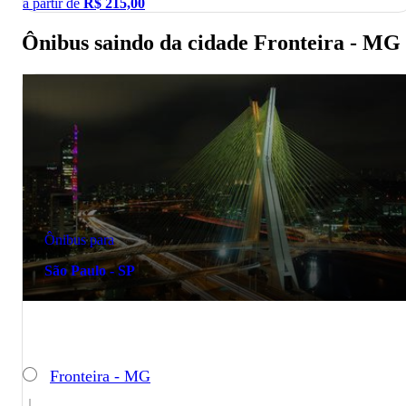
a partir de
R$
215,00
Ônibus saindo da cidade Fronteira - MG
Ônibus para
São Paulo - SP
Fronteira - MG