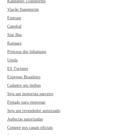
Kandango Transportes
Viação Itapemirim
Emtram
Catedral
Star Bus
Kaissara
Princesa dos Inhamuns
Unida
ES Turismo
Expresso Brasileiro
Cadastre seu ônibus
Seja um motorista parceiro
Fretado para empresas
Seja um revendedor autorizado
Agências autorizadas
Compre nos canais oficiais