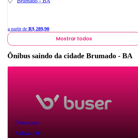
Brumado - BA
a partir de
R$
289,90
Mostrar todos
Ônibus saindo da cidade Brumado - BA
Ônibus para
Atibaia - SP