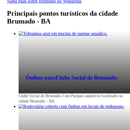
Saiba mais sobre Brumado no Wikipedia
Passagem de ônibus para Brumado - BA
Principais pontos turísticos da cidade
Brumado - BA
Economize na viagem de ônibus para
Brumado - BA. Reserve agora, online e
sem filas. Mais barato que a passagem na
rodoviária.
Ônibus para
Clube Social de Brumado
Clube Social de Brumado é um Parques aquáticos localizado na
cidade Brumado - BA.