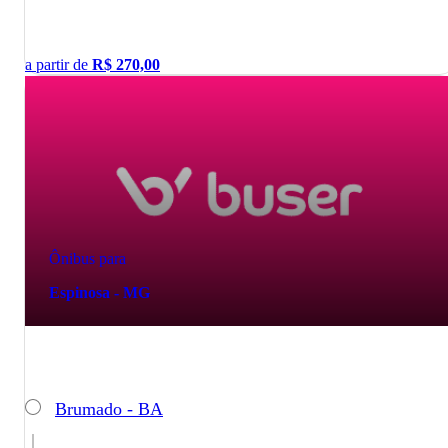
a partir de
R$
270,00
Ônibus para
Espinosa - MG
Brumado - BA