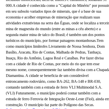
000.A cidade é conhecida como a "Capital do Minério" por possuir
em seu subsolo variados tipos de minerais, que é a base de sua
economia e acolher empresas de mineração que realizam suas
atividades extrativistas na serra das Éguas, onde se localiza a tercei
mina de magnesita do mundo (entre as minas a céu aberto) e a
segunda maior mina de talco do Brasil; é também um dos pontos
turísticos do município, por formar paisagens montanhosas.Tem
como municípios limítrofes Livramento de Nossa Senhora, Dom
Basílio, Aracatu, Rio de Contas, Malhada de Pedras, Tanhaçu,
Ituaçu, Rio do Antônio, Lagoa Real e Caraíbas. Por fazer divisa
com a cidade de Rio de Contas, por meio do rio que tem esse
mesmo nome, consequentemente faz também divisa com a Chapad
Diamantina. A cidade se beneficia de um considerável
entroncamento rodoviário, como BA-262, BA-148 e BR-030,
contando também com a estrada de ferro VLI Multimodal S.A.
(VLI) Futuramente, o município poderá contar também com a
estrada de ferro Ferrovia de Integração Oeste-Leste (Fiol), ainda e
construção. O município faz parte do Polígono das Secas.
Brumado - BA