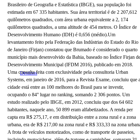
Brasileiro de Geografia e Estatística (IBGE), sua população foi
estimada em 67 335 habitantes. Sua área territorial é de 2 207,612
quilômetros quadrados, com área urbana equivalente a 2, 174
quilômetros quadrados, a uma altitude de 454 metros. O Índice de
Desenvolvimento Humano (IDH) é 0,656 (médio).Um
levantamento feito pela Federação das Indústrias do Estado do Rio
de Janeiro (Firjan) constatou que Brumado é considerado o quarto
município mais desenvolvido da Bahia, baseado no Índice Firjan d
Desenvolvimento Municipal (IFDM 2016), publicado em 2018.
Uma consulta feita com exclusividade pela consultoria Urban
Destinos
Systems, em janeiro de 2016, para a Revista Exame, concluiu que 
cidade está entre as 100 melhores do Brasil para se investir,
ocupando o 84° lugar no ranking, somando 2 306 pontos. Um
estudo realizado pelo IBGE, em 2012, concluiu que dos 64 602
habitantes, naquele ano, 50 899 eram alfabetizados. A renda per
capta era R$ 275,17, e em distribuição entre a zona rural e a zona
urbana, era de R$ 217,00 na zona rural e R$ 333,33 na zona urban
A frota de veículos motorizados, como de transporte de passeios,
incluindo motocicletas, além de tratores e caminhões, somaram 31