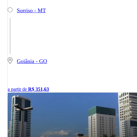
Sorriso - MT
Goiânia - GO
a partir de
R$
351,63