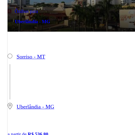
Ônibus para
Uberlândia - MG
Sorriso - MT
Uberlândia - MG
a partir de
R$
536,80