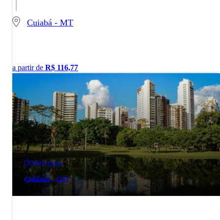
Cuiabá - MT
a partir de
R$
116,77
Ônibus para
Goiânia - GO