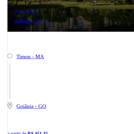
Ônibus para
Goiânia - GO
Timon - MA
Goiânia - GO
a partir de
R$
451,35