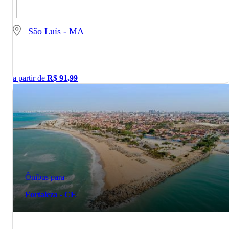
São Luís - MA
a partir de
R$
91,99
Ônibus para
Fortaleza - CE