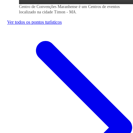
Centro de Convenções Maranhense é um Centros de eventos
Passagem de ônibus para Timon - MA
localizado na cidade Timon - MA.
Ver todos os pontos turísticos
Economize na viagem de ônibus para
Timon - MA. Reserve agora, online e se
filas. Mais barato que a passagem na
rodoviária.