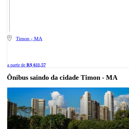
Timon - MA
a partir de
R$
611,57
Ônibus saindo da cidade Timon - MA