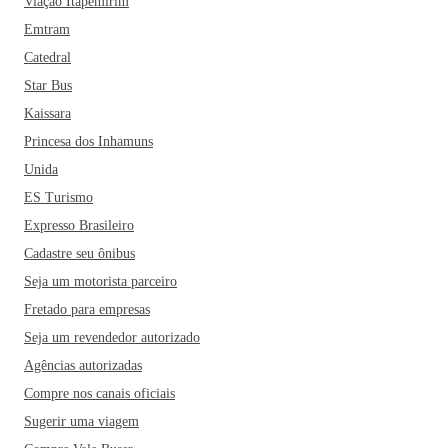
Viação Itapemirim
Emtram
Catedral
Star Bus
Kaissara
Princesa dos Inhamuns
Unida
ES Turismo
Expresso Brasileiro
Cadastre seu ônibus
Seja um motorista parceiro
Fretado para empresas
Seja um revendedor autorizado
Agências autorizadas
Compre nos canais oficiais
Sugerir uma viagem