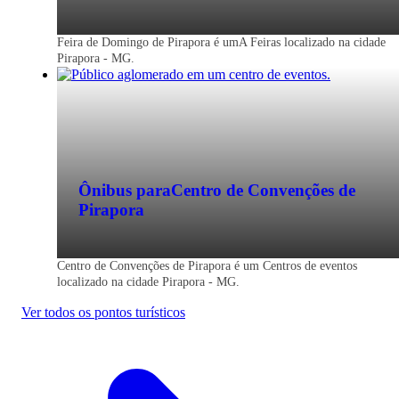
Passagem de ônibus para Pirapora - MG
Feira de Domingo de Pirapora é umA Feiras localizado na cidade
Pirapora - MG.
Economize na viagem de ônibus para
Pirapora - MG. Reserve agora, online e
sem filas. Mais barato que a passagem na
rodoviária.
Ônibus para
Centro de Convenções de
Pirapora
Centro de Convenções de Pirapora é um Centros de eventos
localizado na cidade Pirapora - MG.
Ver todos os pontos turísticos