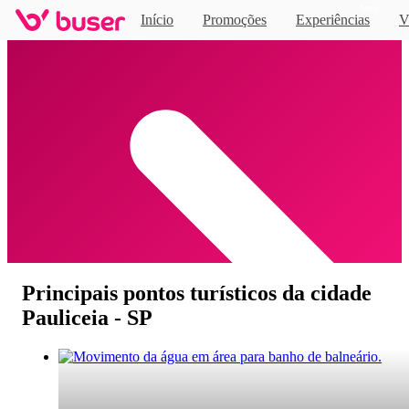
Novo
Início
Promoções
Experiências
V
Home
Principais pontos turísticos da cidade
Pauliceia - SP