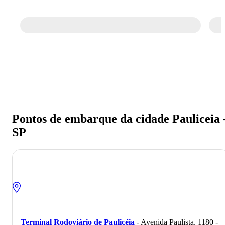
Passagem de ônibus para Pauliceia - SP
Economize na viagem de ônibus para
Pauliceia - SP. Reserve agora, online e
sem filas. Mais barato que a passagem na
rodoviária.
Pontos de embarque da cidade Pauliceia 
SP
Terminal Rodoviário de Paulicéia
- Avenida Paulista, 1180 -