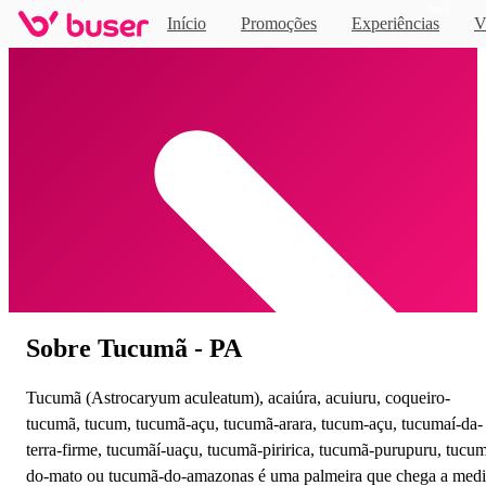
Novo
Início
Promoções
Experiências
V
Home
Sobre Tucumã - PA
Tucumã (Astrocaryum aculeatum), acaiúra, acuiuru, coqueiro-
tucumã, tucum, tucumã-açu, tucumã-arara, tucum-açu, tucumaí-da-
terra-firme, tucumãí-uaçu, tucumã-piririca, tucumã-purupuru, tucu
do-mato ou tucumã-do-amazonas é uma palmeira que chega a medi