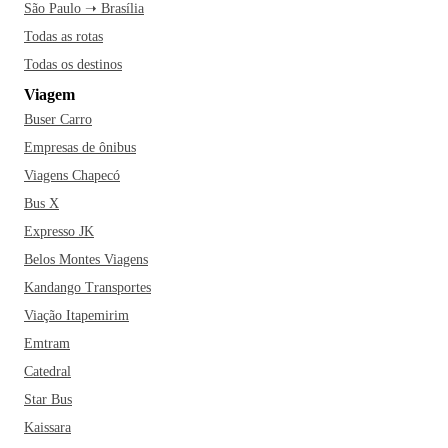
São Paulo ➝ Brasília
Todas as rotas
Todas os destinos
Viagem
Buser Carro
Empresas de ônibus
Viagens Chapecó
Bus X
Expresso JK
Belos Montes Viagens
Kandango Transportes
Viação Itapemirim
Emtram
Catedral
Star Bus
Kaissara