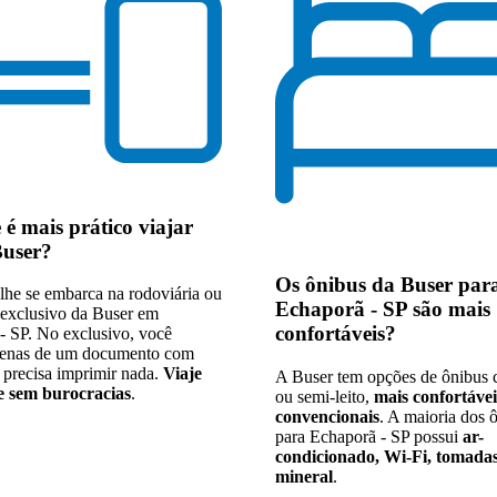
e
é mais prático viajar
Buser
?
Os
ônibus da Buser par
lhe se embarca na rodoviária ou
Echaporã - SP são mais
exclusivo da Buser em
confortáveis
?
- SP. No exclusivo, você
penas de um documento com
 precisa imprimir nada.
Viaje
A Buser tem opções de ônibus c
 e sem burocracias
.
ou semi-leito,
mais confortávei
convencionais
. A maioria dos 
para Echaporã - SP possui
ar-
condicionado, Wi-Fi, tomadas
mineral
.