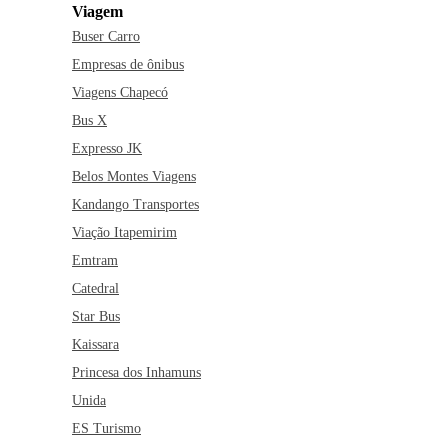
Viagem
Buser Carro
Empresas de ônibus
Viagens Chapecó
Bus X
Expresso JK
Belos Montes Viagens
Kandango Transportes
Viação Itapemirim
Emtram
Catedral
Star Bus
Kaissara
Princesa dos Inhamuns
Unida
ES Turismo