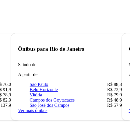
Ônibus para
Rio de Janeiro
Saindo de
A partir de
$ 76,09
São Paulo
R$ 88,36
$ 91,90
Belo Horizonte
R$ 72,90
$ 78,90
Vitória
R$ 79,90
$ 82,90
Campos dos Goytacazes
R$ 48,90
 137,90
São José dos Campos
R$ 57,90
Ver mais ônibus