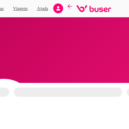
Novo
as
Viagens
Ajuda