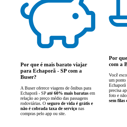
Por qu
com a 
Por que
é mais barato viajar
para Echaporã - SP com a
Você esco
Buser
?
um ponto 
Echaporã 
A Buser oferece viagens de ônibus para
precisa a
Echaporã - SP
até 60% mais baratas
em
foto e não
relação ao preço médio das passagens
sem filas
rodoviárias. O
seguro de vida é grátis e
não é cobrada taxa de serviço
nas
compras pelo app ou site.