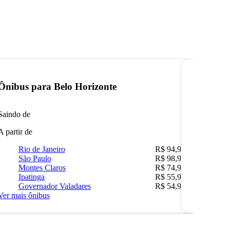
Ônibus para
Belo Horizonte
Ônibus 
Saindo de
Saindo de
A partir de
A partir de
Rio de Janeiro
R$ 94,90
Rio 
São Paulo
R$ 98,99
Belo
Montes Claros
R$ 74,90
São 
Ipatinga
R$ 55,90
Ipat
Governador Valadares
R$ 54,90
Camp
Ver mais ônibus
Ver mais ô