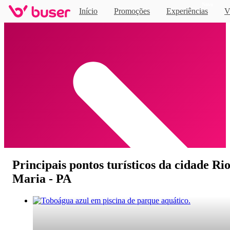
Novo
Início
Promoções
Experiências
V
Home
Principais pontos turísticos da cidade Ri
Maria - PA