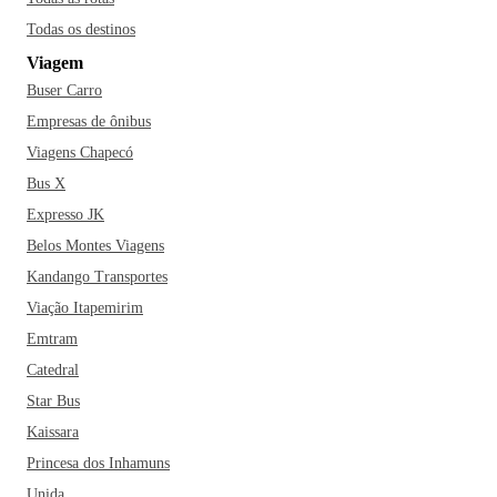
Todas os destinos
Viagem
Buser Carro
Empresas de ônibus
Viagens Chapecó
Bus X
Expresso JK
Belos Montes Viagens
Kandango Transportes
Viação Itapemirim
Emtram
Catedral
Star Bus
Kaissara
Princesa dos Inhamuns
Unida