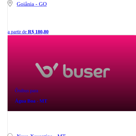
Goiânia - GO
a partir de
R$
180,80
Ônibus para
Água Boa - MT