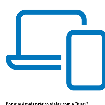
Por que
é mais prático viajar com a Buser
?