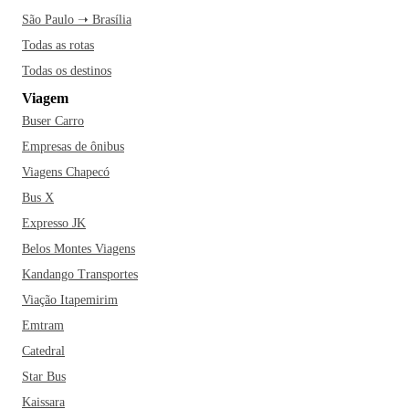
São Paulo ➝ Brasília
Todas as rotas
Todas os destinos
Viagem
Buser Carro
Empresas de ônibus
Viagens Chapecó
Bus X
Expresso JK
Belos Montes Viagens
Kandango Transportes
Viação Itapemirim
Emtram
Catedral
Star Bus
Kaissara