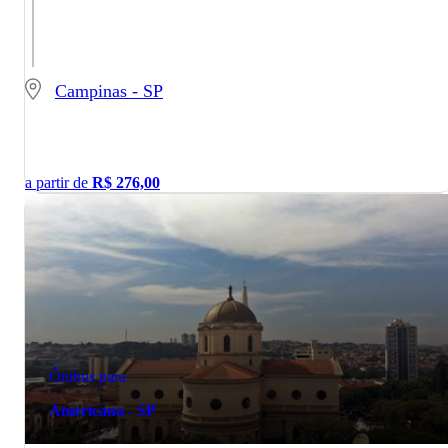
Campinas - SP
a partir de
R$
276,00
Ônibus para
Americana - SP