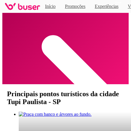
Novo
Início
Promoções
Experiências
V
Home
Principais pontos turísticos da cidade
Tupi Paulista - SP