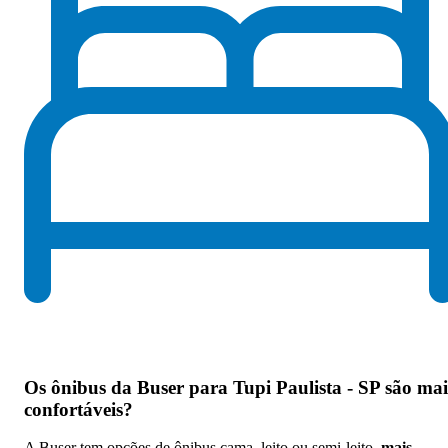
Os
ônibus da Buser para Tupi Paulista - SP são mai
confortáveis
?
A Buser tem opções de ônibus cama, leito ou semi-leito,
mais