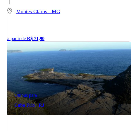
Montes Claros - MG
a partir de
R$
71,90
Ônibus para
Cabo Frio - RJ