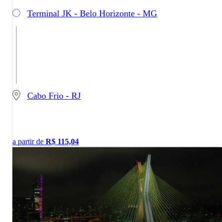
Terminal JK - Belo Horizonte - MG
Cabo Frio - RJ
a partir de
R$
115,04