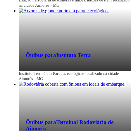
Estação Ferroviária de Aimorés é umA Estações de trem localizado
na cidade Aimorés - MG.
Passagem de ônibus para Aimorés - MG
Economize na viagem de ônibus para
Aimorés - MG. Reserve agora, online e
sem filas. Mais barato que a passagem na
Ônibus para
Instituto Terra
rodoviária.
Instituto Terra é um Parques ecológicos localizado na cidade
Aimorés - MG.
Ônibus para
Terminal Rodoviário de
Aimorés