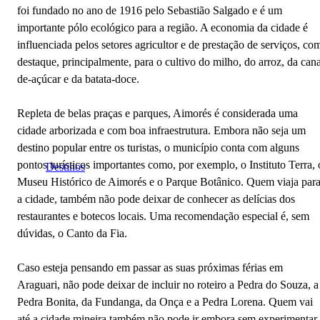
foi fundado no ano de 1916 pelo Sebastião Salgado e é um
importante pólo ecológico para a região. A economia da cidade é
influenciada pelos setores agricultor e de prestação de serviços, co
destaque, principalmente, para o cultivo do milho, do arroz, da can
de-açúcar e da batata-doce.
Repleta de belas praças e parques, Aimorés é considerada uma
cidade arborizada e com boa infraestrutura. Embora não seja um
destino popular entre os turistas, o município conta com alguns
pontos turísticos importantes como, por exemplo, o Instituto Terra, 
Destinos
Museu Histórico de Aimorés e o Parque Botânico. Quem viaja par
a cidade, também não pode deixar de conhecer as delícias dos
restaurantes e botecos locais. Uma recomendação especial é, sem
dúvidas, o Canto da Fia.
Caso esteja pensando em passar as suas próximas férias em
Araguari, não pode deixar de incluir no roteiro a Pedra do Souza, a
Pedra Bonita, da Fundanga, da Onça e a Pedra Lorena. Quem vai
até a cidade mineira também não pode ir embora sem experimentar