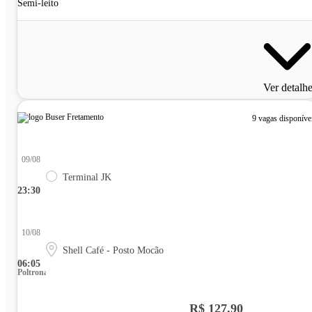
Semi-leito
Ver detalh
9 vagas disponíve
09/08
Terminal JK
23:30
10/08
Shell Café - Posto Mocão
06:05
Poltrona
R$ 127,90