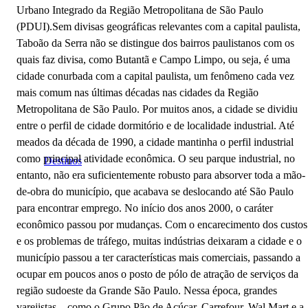
Urbano Integrado da Região Metropolitana de São Paulo
(PDUI).Sem divisas geográficas relevantes com a capital paulista,
Taboão da Serra não se distingue dos bairros paulistanos com os
quais faz divisa, como Butantã e Campo Limpo, ou seja, é uma
cidade conurbada com a capital paulista, um fenômeno cada vez
mais comum nas últimas décadas nas cidades da Região
Metropolitana de São Paulo. Por muitos anos, a cidade se dividiu
entre o perfil de cidade dormitório e de localidade industrial. Até
meados da década de 1990, a cidade mantinha o perfil industrial
como principal atividade econômica. O seu parque industrial, no
Destinos
entanto, não era suficientemente robusto para absorver toda a mão-
de-obra do município, que acabava se deslocando até São Paulo
para encontrar emprego. No início dos anos 2000, o caráter
econômico passou por mudanças. Com o encarecimento dos custos
e os problemas de tráfego, muitas indústrias deixaram a cidade e o
município passou a ter características mais comerciais, passando a
ocupar em poucos anos o posto de pólo de atração de serviços da
região sudoeste da Grande São Paulo. Nessa época, grandes
varejistas – como o Grupo Pão de Açúcar, Carrefour, Wal Mart e a