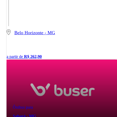
Belo Horizonte - MG
a partir de
R$
262,90
Ônibus para
Sabará - MG