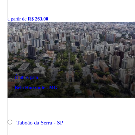
a partir de
R$
263,00
Ônibus para
Belo Horizonte - MG
Taboão da Serra - SP