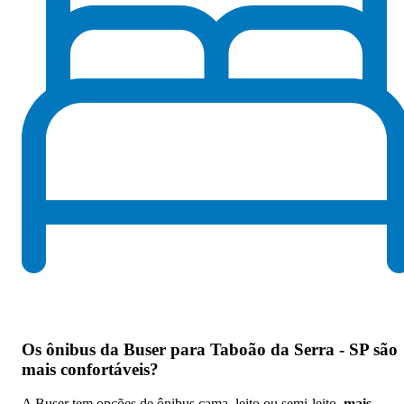
Os
ônibus da Buser para Taboão da Serra - SP são
mais confortáveis
?
A Buser tem opções de ônibus cama, leito ou semi-leito,
mais