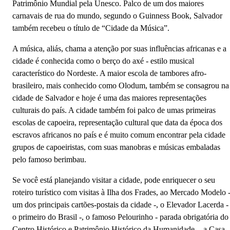
Patrimônio Mundial pela Unesco. Palco de um dos maiores
carnavais de rua do mundo, segundo o Guinness Book, Salvador
também recebeu o título de “Cidade da Música”.
A música, aliás, chama a atenção por suas influências africanas e a
cidade é conhecida como o berço do axé - estilo musical
característico do Nordeste. A maior escola de tambores afro-
brasileiro, mais conhecido como Olodum, também se consagrou na
cidade de Salvador e hoje é uma das maiores representações
culturais do país. A cidade também foi palco de umas primeiras
escolas de capoeira, representação cultural que data da época dos
escravos africanos no país e é muito comum encontrar pela cidade
grupos de capoeiristas, com suas manobras e músicas embaladas
pelo famoso berimbau.
Se você está planejando visitar a cidade, pode enriquecer o seu
roteiro turístico com visitas à Ilha dos Frades, ao Mercado Modelo 
um dos principais cartões-postais da cidade -, o Elevador Lacerda -
o primeiro do Brasil -, o famoso Pelourinho - parada obrigatória do
Salvador - BA
Centro Histórico e Patrimônio Histórico da Humanidade -, a Casa