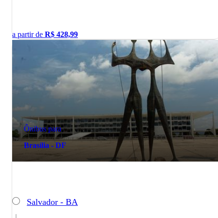
a partir de
R$
428,99
Ônibus para
Brasília - DF
Salvador - BA