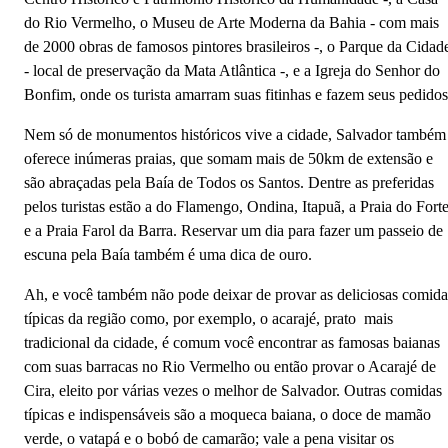
do Rio Vermelho, o Museu de Arte Moderna da Bahia - com mais
Passagem de ônibus para Salvador - BA
de 2000 obras de famosos pintores brasileiros -, o Parque da Cidad
- local de preservação da Mata Atlântica -, e a Igreja do Senhor do
Bonfim, onde os turista amarram suas fitinhas e fazem seus pedidos
Primeira capital do país, Salvador–BA é
Nem só de monumentos históricos vive a cidade, Salvador também
conhecido no mundo pela gastronomia,
oferece inúmeras praias, que somam mais de 50km de extensão e
cultura, música, beleza natural,
são abraçadas pela Baía de Todos os Santos. Dentre as preferidas
arquitetura e claro, o maior Carnaval da
pelos turistas estão a do Flamengo, Ondina, Itapuã, a Praia do Fort
história.
e a Praia Farol da Barra. Reservar um dia para fazer um passeio de
escuna pela Baía também é uma dica de ouro.
Ah, e você também não pode deixar de provar as deliciosas comida
típicas da região como, por exemplo, o acarajé, prato mais
tradicional da cidade, é comum você encontrar as famosas baianas
com suas barracas no Rio Vermelho ou então provar o Acarajé de
Cira, eleito por várias vezes o melhor de Salvador. Outras comidas
típicas e indispensáveis são a moqueca baiana, o doce de mamão
verde, o vatapá e o bobó de camarão; vale a pena visitar os