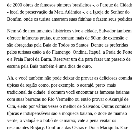
de 2000 obras de famosos pintores brasileiros -, o Parque da Cidad
- local de preservação da Mata Atlântica -, e a Igreja do Senhor do
Bonfim, onde os turista amarram suas fitinhas e fazem seus pedidos
Nem só de monumentos históricos vive a cidade, Salvador também
oferece inúmeras praias, que somam mais de 50km de extensão e
são abraçadas pela Baía de Todos os Santos. Dentre as preferidas
pelos turistas estão a do Flamengo, Ondina, Itapuã, a Praia do Fort
e a Praia Farol da Barra. Reservar um dia para fazer um passeio de
escuna pela Baía também é uma dica de ouro.
Ah, e você também não pode deixar de provar as deliciosas comida
típicas da região como, por exemplo, o acarajé, prato mais
tradicional da cidade, é comum você encontrar as famosas baianas
com suas barracas no Rio Vermelho ou então provar o Acarajé de
Cira, eleito por várias vezes o melhor de Salvador. Outras comidas
típicas e indispensáveis são a moqueca baiana, o doce de mamão
verde, o vatapá e o bobó de camarão; vale a pena visitar os
restaurantes Bogary, Confraria das Ostras e Dona Mariquita. E se