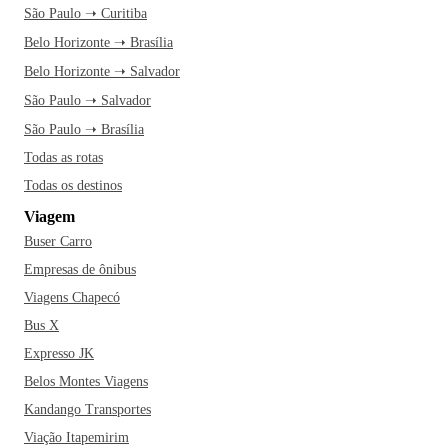
São Paulo ➝ Curitiba
Belo Horizonte ➝ Brasília
Belo Horizonte ➝ Salvador
São Paulo ➝ Salvador
São Paulo ➝ Brasília
Todas as rotas
Todas os destinos
Viagem
Buser Carro
Empresas de ônibus
Viagens Chapecó
Bus X
Expresso JK
Belos Montes Viagens
Kandango Transportes
Viação Itapemirim