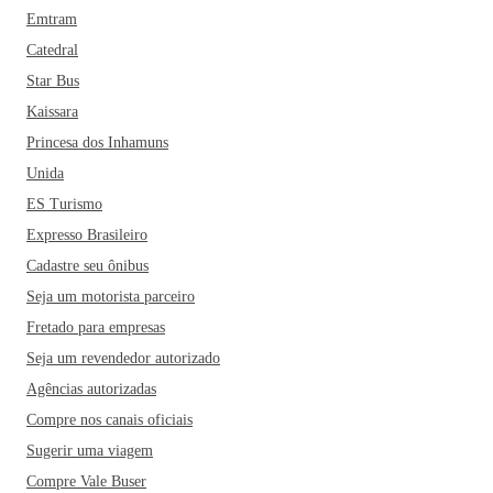
Emtram
Catedral
Star Bus
Kaissara
Princesa dos Inhamuns
Unida
ES Turismo
Expresso Brasileiro
Cadastre seu ônibus
Seja um motorista parceiro
Fretado para empresas
Seja um revendedor autorizado
Agências autorizadas
Compre nos canais oficiais
Sugerir uma viagem
Compre Vale Buser