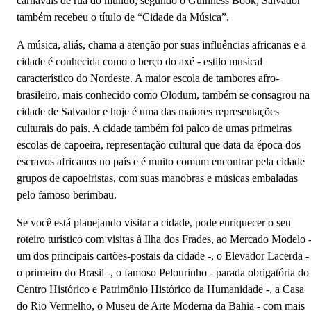
carnavais de rua do mundo, segundo o Guinness Book, Salvador
também recebeu o título de “Cidade da Música”.
A música, aliás, chama a atenção por suas influências africanas e a
cidade é conhecida como o berço do axé - estilo musical
característico do Nordeste. A maior escola de tambores afro-
brasileiro, mais conhecido como Olodum, também se consagrou na
cidade de Salvador e hoje é uma das maiores representações
culturais do país. A cidade também foi palco de umas primeiras
escolas de capoeira, representação cultural que data da época dos
escravos africanos no país e é muito comum encontrar pela cidade
grupos de capoeiristas, com suas manobras e músicas embaladas
pelo famoso berimbau.
Se você está planejando visitar a cidade, pode enriquecer o seu
roteiro turístico com visitas à Ilha dos Frades, ao Mercado Modelo 
um dos principais cartões-postais da cidade -, o Elevador Lacerda -
o primeiro do Brasil -, o famoso Pelourinho - parada obrigatória do
Centro Histórico e Patrimônio Histórico da Humanidade -, a Casa
do Rio Vermelho, o Museu de Arte Moderna da Bahia - com mais