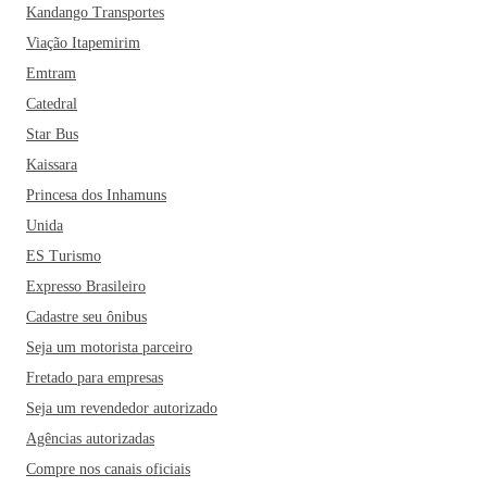
Kandango Transportes
Viação Itapemirim
Emtram
Catedral
Star Bus
Kaissara
Princesa dos Inhamuns
Unida
ES Turismo
Expresso Brasileiro
Cadastre seu ônibus
Seja um motorista parceiro
Fretado para empresas
Seja um revendedor autorizado
Agências autorizadas
Compre nos canais oficiais