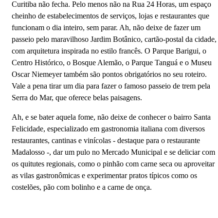
‌Curitiba‌ ‌não‌ ‌fecha.‌ ‌Pelo menos não na‌ ‌Rua‌ ‌24‌ ‌Horas,‌ ‌um‌ ‌espaço‌
‌cheinho‌ ‌de‌ ‌estabelecimentos‌ ‌de‌ ‌serviços,‌ ‌lojas‌ ‌e‌ ‌restaurantes‌ ‌que‌
‌funciona‌m ‌o‌ ‌dia‌ ‌inteiro,‌ ‌sem‌ ‌parar.‌ ‌Ah,‌ ‌não‌ ‌deixe‌ de‌ ‌fazer‌ ‌um‌
‌passeio‌ ‌pelo‌ ‌maravilhoso‌ ‌Jardim‌ ‌Botânico,‌ cartão-postal da cidade,
com arquitetura ‌inspirada no estilo ‌francês.‌ ‌O‌ ‌Parque‌ ‌Barigui,‌ o
Centro Histórico, o Bosque Alemão, ‌o‌ ‌Parque‌ ‌Tanguá‌ ‌e‌ ‌o‌ ‌Museu‌
‌Oscar‌ ‌Niemeyer também‌ ‌são pontos obrigatórios ‌no‌ ‌seu‌ ‌roteiro.
Vale a pena tirar um dia para fazer o famoso passeio de trem pela
Serra do Mar, que oferece belas paisagens.
Ah, e se bater aquela fome, não deixe de conhecer o bairro Santa
Felicidade, especializado em gastronomia italiana com diversos
restaurantes, cantinas e vinícolas - destaque para o restaurante
Madalosso -, dar um pulo no Mercado Municipal e se deliciar com
os quitutes regionais, como o pinhão com carne seca ou aproveitar
as vilas gastronômicas e experimentar pratos típicos como os
costelões, pão com bolinho e a carne de onça.