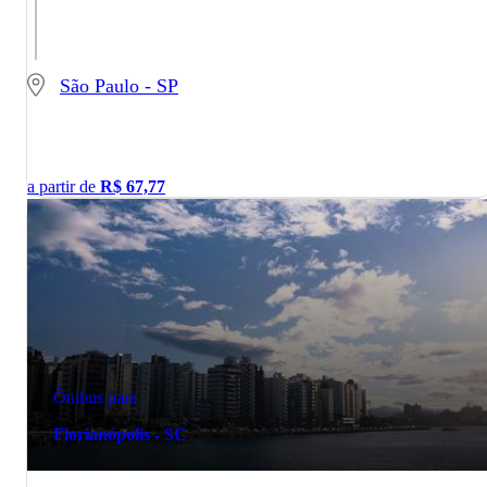
São Paulo - SP
a partir de
R$
67,77
Ônibus para
Florianópolis - SC