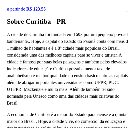
a partir de
R$
123,55
Sobre Curitiba - PR
A‌ ‌cidade‌ ‌de‌ ‌Curitiba‌ ‌foi‌ ‌fundada‌ ‌em‌ ‌1693‌ ‌por‌ ‌um‌ ‌pequeno‌ ‌povoad
‌bandeirante,. Hoje, a capital do Estado do Paraná ‌conta‌ ‌com‌ mais‌ ‌d
‌1‌ ‌milhão‌ ‌de‌ ‌habitantes‌ ‌e‌ ‌é‌ ‌a‌ ‌8º‌ ‌cidade‌ ‌mais‌ ‌populosa‌ ‌do‌ ‌Brasil,‌
‌considerada ‌uma‌ ‌das‌ ‌melhores‌ ‌capitais‌ ‌para‌ ‌se‌ ‌viver‌ ‌e turistar.‌ ‌A‌
cidade‌ ‌é‌ ‌famosa‌ ‌por‌ ‌suas‌ ‌belas‌ ‌paisagens‌ ‌e‌ ‌também‌ ‌pelos‌ ‌elevados‌
‌indicadores‌ ‌de‌ ‌educação:‌ ‌Curitiba‌ ‌possui‌ ‌a‌ ‌menor‌ ‌taxa‌ ‌de‌
‌analfabetismo‌ ‌e‌ ‌melhor‌ ‌qualidade‌ ‌no‌ ‌ensino básico‌ ‌entre‌ ‌as‌ ‌capitais
além de abrigar importantes universidades como UFPR, PUC,
UTFPR, Mackenzie e muito mais. Além‌ ‌de‌ ‌também‌ ‌ter‌ ‌sido‌
‌nomeada‌ ‌pela‌ ‌Unesco ‌como‌ ‌uma‌ ‌das‌ ‌cidades‌ ‌mais‌ ‌criativas do
Brasil.
‌A‌ ‌economia‌ ‌de‌ ‌Curitiba‌ ‌é‌ ‌a‌ ‌maior‌ ‌do‌ ‌Estado‌ ‌paranaense ‌e‌ ‌a‌ ‌quinta‌
‌maior‌ ‌do‌ ‌Brasil‌ . Hoje, a ‌cidade vive, do‌ ‌comércio,‌ ‌da‌ ‌educação‌ ‌e‌