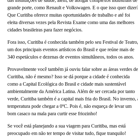
‌das‌ ‌instituições‌ ‌de‌ ‌saúde,‌ ‌além,‌ de abrigar complexos‌ ‌industriais‌ ‌de‌
‌grande‌ ‌porte‌, ‌como‌ ‌Renault‌ ‌e‌ ‌Volkswagen.‌ ‌E‌ ‌o‌ ‌que‌ ‌isso‌ ‌quer‌ ‌dizer?
‌Que‌ ‌Curitiba‌ ‌oferece‌ ‌muitas‌ ‌oportunidades‌ ‌de‌ ‌trabalho‌ ‌e‌ ‌até‌ ‌foi‌
‌eleita‌ diversas vezes ‌pela‌ Revista ‌Exame‌ ‌como‌ ‌uma‌ ‌das‌ ‌melhores‌
‌cidades‌ ‌brasileiras‌ ‌para‌ ‌fazer‌ ‌negócios.‌ ‌
‌Fora‌ ‌isso,‌ ‌Curitiba‌ ‌é‌ ‌conhecida‌ ‌também‌ ‌pelo‌ ‌seu‌ ‌Festival‌ ‌de‌ ‌Teatro,
‌um‌ ‌dos‌ ‌principais‌ ‌eventos‌ ‌artísticos‌ ‌do‌ ‌Brasil‌ ‌e‌ ‌que‌ ‌reúne mais‌ ‌de‌
‌340‌ ‌espetáculos‌ ‌e‌ ‌dezenas‌ ‌de‌ ‌eventos‌ ‌simultâneos, todos os anos.
‌Provavelmente‌ ‌você‌ também ‌já‌ ‌ouviu‌ falar ‌sobre‌ ‌as‌ ‌áreas‌ ‌verdes‌ ‌de‌
‌Curitiba,‌ ‌não‌ ‌é‌ ‌mesmo?‌ ‌Isso‌ ‌se‌ ‌dá‌ ‌porque‌ ‌a‌ ‌cidade‌ ‌é‌ ‌conhecida‌
‌como‌ ‌a‌ ‌Capital‌ ‌Ecológica‌ ‌do‌ ‌Brasil‌ ‌e‌ ‌cidade‌ ‌mais‌ ‌sustentável
ambientalmente‌ ‌da‌ ‌América‌ ‌Latina‌. Além de ser ‌cercada‌ ‌por‌ ‌tanto‌
‌verde,‌ ‌Curitiba‌ também‌ é ‌a‌ ‌capital‌ ‌mais‌ ‌fria‌ ‌do‌ ‌Brasil.‌ ‌No‌ ‌inverno,‌ ‌
‌temperatura‌ ‌pode‌ ‌chegar‌ ‌a‌ ‌0ºC.‌ ‌Pois‌ ‌é,‌ ‌não esqueça de levar um
bom casaco na mala para curtir esse friozinho!
‌Se ‌você‌ ‌está‌ ‌planejando‌ ‌a‌ ‌sua‌ ‌viagem‌ ‌para‌ ‌Curitiba,‌ ‌mas‌ ‌está‌
‌preocupado‌ ‌em‌ ‌não‌ ‌ter‌ ‌tempo‌ ‌de‌ ‌visitar‌ ‌tudo,‌ ‌fique‌ ‌tranquilo!‌