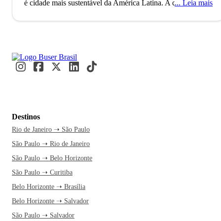
é cidade mais sustentável da América Latina.
A‌ ‌cidade‌ ‌de‌
Leia mais
‌Curitiba‌ ‌foi‌ ‌fundada‌ ‌em‌ ‌1693‌ ‌por‌ ‌um‌ ‌pequeno‌ ‌povoado‌
‌bandeirante,. Hoje, a capital do Estado do Paraná ‌conta‌ ‌com‌
mais‌ ‌de‌ ‌1‌ ‌milhão‌ ‌de‌ ‌habitantes‌ ‌e‌ ‌é‌ ‌a‌ ‌8º‌ ‌cidade‌ ‌mais‌ ‌populosa‌
‌do‌ ‌Brasil,‌ ‌considerada ‌uma‌ ‌das‌ ‌melhores‌ ‌capitais‌ ‌para‌ ‌se‌
‌viver‌ ‌e turistar.‌ ‌A‌ cidade‌ ‌é‌ ‌famosa‌ ‌por‌ ‌suas‌ ‌belas‌ ‌paisagens‌ ‌e‌
‌também‌ ‌pelos‌ ‌elevados‌ ‌indicadores‌ ‌de‌ ‌educação:‌ ‌Curitiba‌
‌possui‌ ‌a‌ ‌menor‌ ‌taxa‌ ‌de‌ ‌analfabetismo‌ ‌e‌ ‌melhor‌ ‌qualidade‌ ‌no‌
‌ensino básico‌ ‌entre‌ ‌as‌ ‌capitais; além de abrigar importantes
universidades como UFPR, PUC, UTFPR, Mackenzie e
Destinos
muito mais. Além‌ ‌de‌ ‌também‌ ‌ter‌ ‌sido‌ ‌nomeada‌ ‌pela‌ ‌Unesco
Rio de Janeiro ➝ São Paulo
‌como‌ ‌uma‌ ‌das‌ ‌cidades‌ ‌mais‌ ‌criativas do Brasil.
‌A‌ ‌economia‌
São Paulo ➝ Rio de Janeiro
‌de‌ ‌Curitiba‌ ‌é‌ ‌a‌ ‌maior‌ ‌do‌ ‌Estado‌ ‌paranaense ‌e‌ ‌a‌ ‌quinta‌ ‌maior‌
‌do‌ ‌Brasil‌ . Hoje, a ‌cidade vive, do‌ ‌comércio,‌ ‌da‌ ‌educação‌ ‌e‌
São Paulo ➝ Belo Horizonte
‌das‌ ‌instituições‌ ‌de‌ ‌saúde,‌ ‌além,‌ de abrigar complexos‌
São Paulo ➝ Curitiba
‌industriais‌ ‌de‌ ‌grande‌ ‌porte‌, ‌como‌ ‌Renault‌ ‌e‌ ‌Volkswagen.‌ ‌E‌
Belo Horizonte ➝ Brasília
‌o‌ ‌que‌ ‌isso‌ ‌quer‌ ‌dizer?‌ ‌Que‌ ‌Curitiba‌ ‌oferece‌ ‌muitas‌
Belo Horizonte ➝ Salvador
‌oportunidades‌ ‌de‌ ‌trabalho‌ ‌e‌ ‌até‌ ‌foi‌ ‌eleita‌ diversas vezes ‌pela‌
São Paulo ➝ Salvador
Revista ‌Exame‌ ‌como‌ ‌uma‌ ‌das‌ ‌melhores‌ ‌cidades‌ ‌brasileiras‌