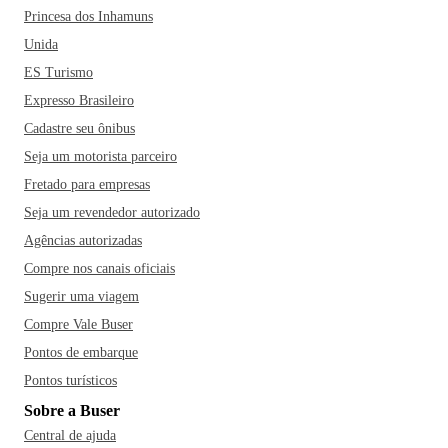
Princesa dos Inhamuns
‌Parque‌ ‌Barigui,‌ o Centro Histórico, o Bosque Alemão, ‌o‌
‌Parque‌ ‌Tanguá‌ ‌e‌ ‌o‌ ‌Museu‌ ‌Oscar‌ ‌Niemeyer também‌ ‌são
Unida
pontos obrigatórios ‌no‌ ‌seu‌ ‌roteiro. Vale a pena tirar um dia
ES Turismo
para fazer o famoso passeio de trem pela Serra do Mar, que
Expresso Brasileiro
oferece belas paisagens.
Ah, e se bater aquela fome, não
Cadastre seu ônibus
deixe de conhecer o bairro Santa Felicidade, especializado
Seja um motorista parceiro
em gastronomia italiana com diversos restaurantes, cantinas
Fretado para empresas
e vinícolas - destaque para o restaurante Madalosso -, dar
um pulo no Mercado Municipal e se deliciar com os quitutes
Seja um revendedor autorizado
regionais, como o pinhão com carne seca ou aproveitar as
Agências autorizadas
vilas gastronômicas e experimentar pratos típicos como os
Compre nos canais oficiais
costelões, pão com bolinho e a carne de onça.
Sugerir uma viagem
Compre Vale Buser
Pontos de embarque
Pontos turísticos
Sobre a Buser
Central de ajuda