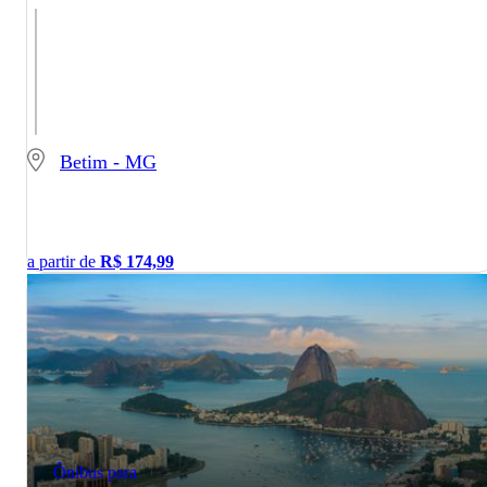
Betim - MG
a partir de
R$
174,99
Ônibus para