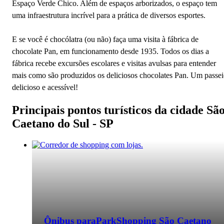
Espaço Verde Chico. Além de espaços arborizados, o espaço tem
uma infraestrutura incrível para a prática de diversos esportes.
Passagem de ônibus para São Caetano do
Sul - SP
E se você é chocólatra (ou não) faça uma visita à fábrica de
chocolate Pan, em funcionamento desde 1935. Todos os dias a
fábrica recebe excursões escolares e visitas avulsas para entender
Economize na viagem de ônibus para São
mais como são produzidos os deliciosos chocolates Pan. Um passe
Caetano do Sul - SP. Reserve agora,
delicioso e acessível!
online e sem filas. Mais barato que a
Principais pontos turísticos da cidade Sã
passagem na rodoviária.
Caetano do Sul - SP
Ônibus para
ParkShopping São Caetano