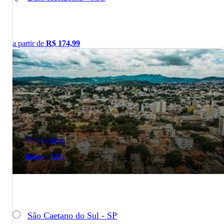
a partir de
R$
174,99
Ônibus para
Betim - MG
São Caetano do Sul - SP