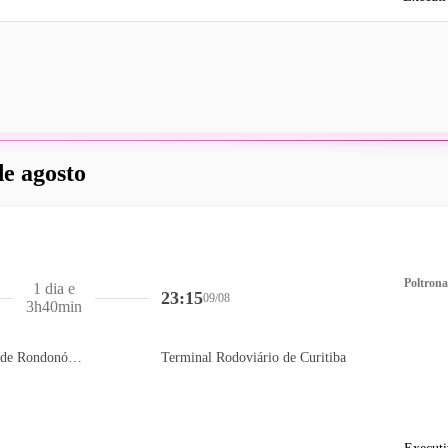
de agosto
Poltrona
1 dia e
23:15
09/08
3h40min
Terminal Rodoviário de Rondonópolis
Terminal Rodoviário de Curitiba