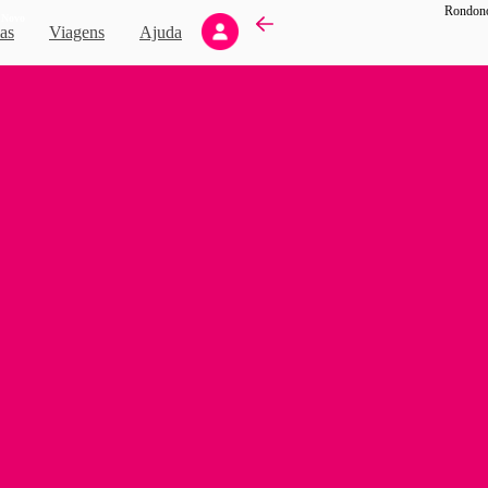
Rondonóp
Novo
as
Viagens
Ajuda