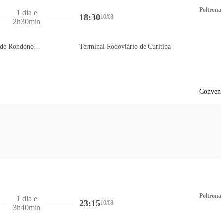
Poltrona
1 dia e
18:30
10/08
2h30min
Terminal Rodoviário de Rondonópolis
Terminal Rodoviário de Curitiba
Conven
Poltrona
1 dia e
23:15
10/08
3h40min