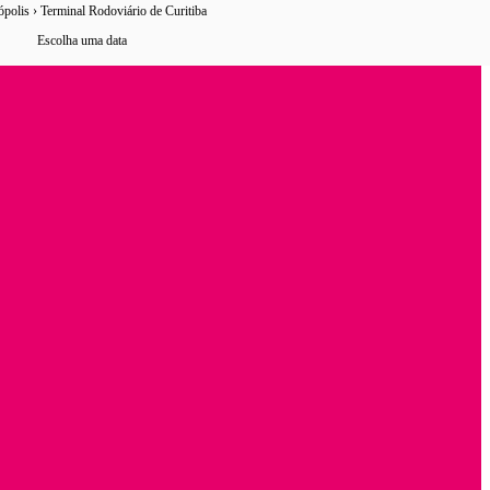
olis › Terminal Rodoviário de Curitiba
12 horários
de ônibus encontrados
Escolha uma data