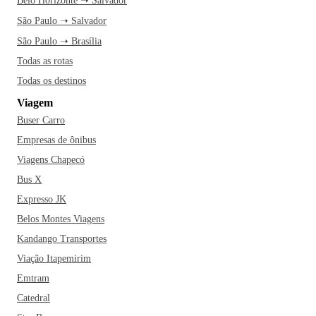
Belo Horizonte ➝ Salvador
São Paulo ➝ Salvador
São Paulo ➝ Brasília
Todas as rotas
Todas os destinos
Viagem
Buser Carro
Empresas de ônibus
Viagens Chapecó
Bus X
Expresso JK
Belos Montes Viagens
Kandango Transportes
Viação Itapemirim
Emtram
Catedral