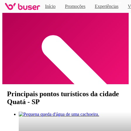
Novo
Início
Promoções
Experiências
V
Home
Principais pontos turísticos da cidade
Quatá - SP