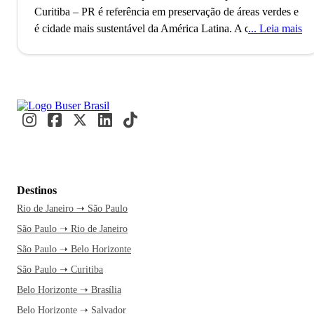
Curitiba – PR é referência em preservação de áreas verdes e
é cidade mais sustentável da América Latina.
A‌ ‌cidade‌ ‌de‌
Leia mais
‌Curitiba‌ ‌foi‌ ‌fundada‌ ‌em‌ ‌1693‌ ‌por‌ ‌um‌ ‌pequeno‌ ‌povoado‌
‌bandeirante,. Hoje, a capital do Estado do Paraná ‌conta‌ ‌com‌
mais‌ ‌de‌ ‌1‌ ‌milhão‌ ‌de‌ ‌habitantes‌ ‌e‌ ‌é‌ ‌a‌ ‌8º‌ ‌cidade‌ ‌mais‌ ‌populosa‌
‌do‌ ‌Brasil,‌ ‌considerada ‌uma‌ ‌das‌ ‌melhores‌ ‌capitais‌ ‌para‌ ‌se‌
‌viver‌ ‌e turistar.‌ ‌A‌ cidade‌ ‌é‌ ‌famosa‌ ‌por‌ ‌suas‌ ‌belas‌ ‌paisagens‌ ‌e‌
‌também‌ ‌pelos‌ ‌elevados‌ ‌indicadores‌ ‌de‌ ‌educação:‌ ‌Curitiba‌
‌possui‌ ‌a‌ ‌menor‌ ‌taxa‌ ‌de‌ ‌analfabetismo‌ ‌e‌ ‌melhor‌ ‌qualidade‌ ‌no‌
‌ensino básico‌ ‌entre‌ ‌as‌ ‌capitais; além de abrigar importantes
universidades como UFPR, PUC, UTFPR, Mackenzie e
Destinos
muito mais. Além‌ ‌de‌ ‌também‌ ‌ter‌ ‌sido‌ ‌nomeada‌ ‌pela‌ ‌Unesco
Rio de Janeiro ➝ São Paulo
‌como‌ ‌uma‌ ‌das‌ ‌cidades‌ ‌mais‌ ‌criativas do Brasil.
‌A‌ ‌economia‌
São Paulo ➝ Rio de Janeiro
‌de‌ ‌Curitiba‌ ‌é‌ ‌a‌ ‌maior‌ ‌do‌ ‌Estado‌ ‌paranaense ‌e‌ ‌a‌ ‌quinta‌ ‌maior‌
‌do‌ ‌Brasil‌ . Hoje, a ‌cidade vive, do‌ ‌comércio,‌ ‌da‌ ‌educação‌ ‌e‌
São Paulo ➝ Belo Horizonte
‌das‌ ‌instituições‌ ‌de‌ ‌saúde,‌ ‌além,‌ de abrigar complexos‌
São Paulo ➝ Curitiba
‌industriais‌ ‌de‌ ‌grande‌ ‌porte‌, ‌como‌ ‌Renault‌ ‌e‌ ‌Volkswagen.‌ ‌E‌
Belo Horizonte ➝ Brasília
‌o‌ ‌que‌ ‌isso‌ ‌quer‌ ‌dizer?‌ ‌Que‌ ‌Curitiba‌ ‌oferece‌ ‌muitas‌
Belo Horizonte ➝ Salvador