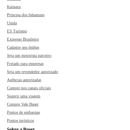
‌um‌ ‌passeio‌ ‌pelo‌ ‌maravilhoso‌ ‌Jardim‌ ‌Botânico,‌ cartão-postal
Kaissara
da cidade, com arquitetura ‌inspirada no estilo ‌francês.‌ ‌O‌
Princesa dos Inhamuns
‌Parque‌ ‌Barigui,‌ o Centro Histórico, o Bosque Alemão, ‌o‌
‌Parque‌ ‌Tanguá‌ ‌e‌ ‌o‌ ‌Museu‌ ‌Oscar‌ ‌Niemeyer também‌ ‌são
Unida
pontos obrigatórios ‌no‌ ‌seu‌ ‌roteiro. Vale a pena tirar um dia
ES Turismo
para fazer o famoso passeio de trem pela Serra do Mar, que
Expresso Brasileiro
oferece belas paisagens.
Ah, e se bater aquela fome, não
Cadastre seu ônibus
deixe de conhecer o bairro Santa Felicidade, especializado
Seja um motorista parceiro
em gastronomia italiana com diversos restaurantes, cantinas
Fretado para empresas
e vinícolas - destaque para o restaurante Madalosso -, dar
um pulo no Mercado Municipal e se deliciar com os quitutes
Seja um revendedor autorizado
regionais, como o pinhão com carne seca ou aproveitar as
Agências autorizadas
vilas gastronômicas e experimentar pratos típicos como os
Compre nos canais oficiais
costelões, pão com bolinho e a carne de onça.
Sugerir uma viagem
Compre Vale Buser
Pontos de embarque
Pontos turísticos
Sobre a Buser