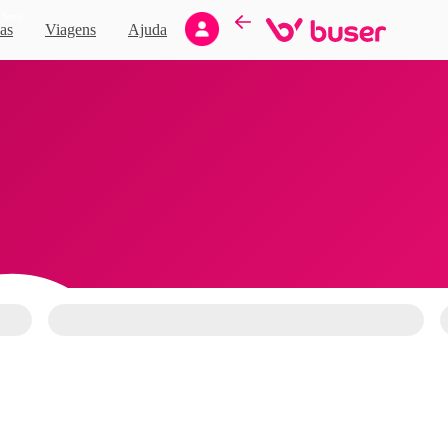
Novo
as
Viagens
Ajuda