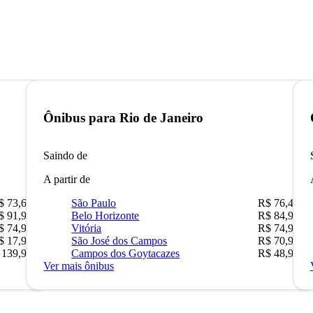
Ônibus para
Rio de Janeiro
Saindo de
A partir de
$ 73,68
São Paulo
R$ 76,42
$ 91,90
Belo Horizonte
R$ 84,90
$ 74,90
Vitória
R$ 74,90
$ 17,90
São José dos Campos
R$ 70,90
 139,90
Campos dos Goytacazes
R$ 48,90
Ver mais ônibus