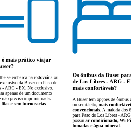
e
é mais prático viajar
Buser
?
Os
ônibus da Buser par
lhe se embarca na rodoviária ou
de Los Libres - ARG - 
exclusivo da Buser em Paso de
mais confortáveis
?
s - ARG - EX. No exclusivo,
isa apenas de um documento
e não precisa imprimir nada.
A Buser tem opções de ônibus c
 filas e sem burocracias
.
ou semi-leito,
mais confortávei
convencionais
. A maioria dos 
para Paso de Los Libres - ARG
possui
ar-condicionado, Wi-Fi
tomadas e água mineral
.