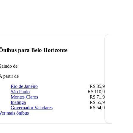
Ônibus para
Belo Horizonte
Ônibus 
Saindo de
Saindo de
A partir de
A partir de
Rio de Janeiro
R$ 85,90
Rio 
São Paulo
R$ 110,90
Belo
Montes Claros
R$ 71,90
São 
Ipatinga
R$ 55,90
Ipat
Governador Valadares
R$ 54,90
Camp
Ver mais ônibus
Ver mais ô