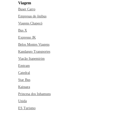
Viagem
Buser Carro
Empresas de ônibus
Viagens Chapecó
Bus X
Expresso JK
Belos Montes Viagens
Kandango Transportes
Viação Itapemirim
Emtram
Catedral
Star Bus
Kaissara
Princesa dos Inhamuns
Unida
ES Turismo