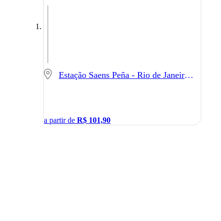
Estação Saens Peña - Rio de Janeiro - RJ
a partir de
R$
101,90