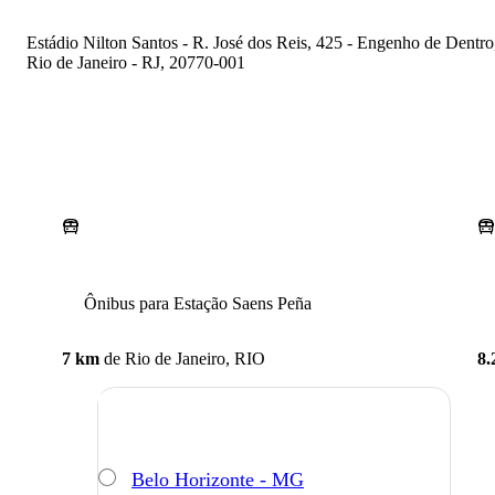
Estádio Nilton Santos - R. José dos Reis, 425 - Engenho de Dentro
Rio de Janeiro - RJ, 20770-001
Ônibus para Estação Saens Peña
7 km
de
Rio de Janeiro, RIO
8.
Belo Horizonte - MG