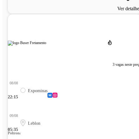
Ver detalh
3 vagas neste pre
08/08
Expominas
22:15
09/08
Leblon
05:35
Poltrona