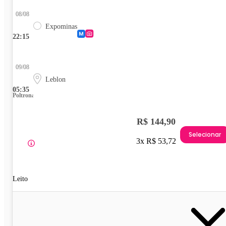
08/08
Expominas
22:15
09/08
Leblon
05:35
Poltrona
R$ 144,90
Selecionar
3x R$ 53,72
Leito