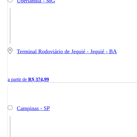
Uberlândia - MG
Terminal Rodoviário de Jequié - Jequié - BA
a partir de
R$
374,99
Campinas - SP