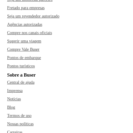
Fretado para empresas
Seja um revendedor autorizado
Agências autorizadas
Compre nos canais oficiais
Sugerir uma viagem
Compre Vale Buser
Pontos de embarque
Pontos turísticos
Sobre a Buser
Central de ajuda
Imprensa
Notícias
Blog
Termos de uso
Nossas políticas
Carreiras