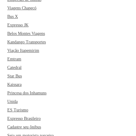
Viagens Chapecó
Bus X
Expresso JK
Belos Montes Viagens
Kandango Transportes
Viação Itapemirim
Emtram
Catedral
Star Bus
Kaissara
Princesa dos Inhamuns
Unida
ES Turismo
Expresso Brasileiro
Cadastre seu ônibus
Seja um motorista parceiro