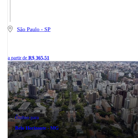
São Paulo - SP
a partir de
R$
365,51
Ônibus para
Belo Horizonte - MG