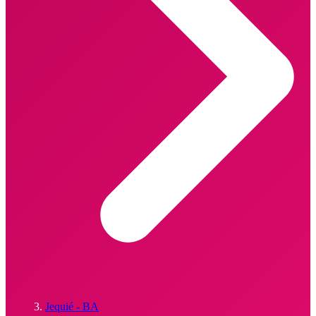
Jequié - BA