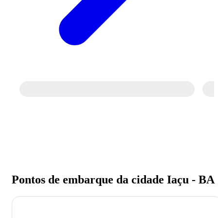
Passagem de ônibus para Iaçu - BA
Economize na viagem de ônibus para Iaç
- BA. Reserve agora, online e sem filas.
Mais barato que a passagem na
rodoviária.
Pontos de embarque da cidade Iaçu - BA