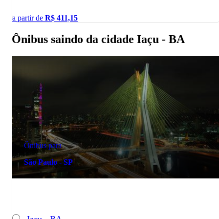
a partir de
R$
411,15
Ônibus saindo da cidade Iaçu - BA
Ônibus para
São Paulo - SP
Iaçu - BA