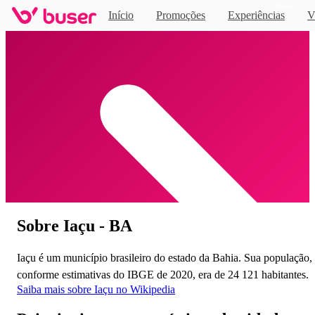
Novo
Início
Promoções
Experiências
V
Home
Sobre Iaçu - BA
Iaçu é um município brasileiro do estado da Bahia. Sua população,
conforme estimativas do IBGE de 2020, era de 24 121 habitantes.
Saiba mais sobre Iaçu no Wikipedia