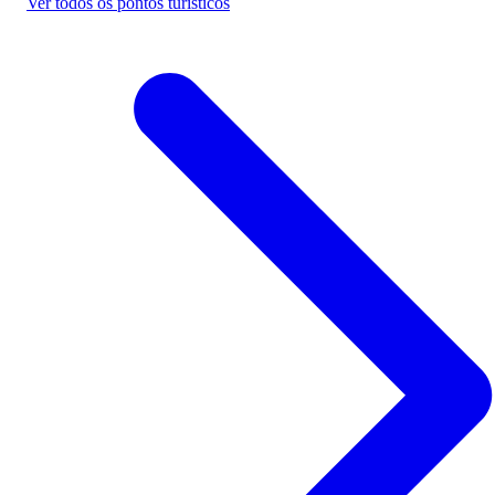
Ver todos os pontos turísticos
Passagem de ônibus para Santo Estêvão -
BA
Economize na viagem de ônibus para
Santo Estêvão - BA. Reserve agora, onlin
e sem filas. Mais barato que a passagem
na rodoviária.