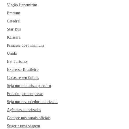
Viação Itapemirim
Emtram
Catedral
Star Bus
Kaissara
Princesa dos Inhamuns
Unida
ES Turismo
Expresso Brasileiro
Cadastre seu ônibus
Seja um motorista parceiro
Fretado para empresas
Seja um revendedor autorizado
Agências autorizadas
Compre nos canais oficiais
Sugerir uma viagem