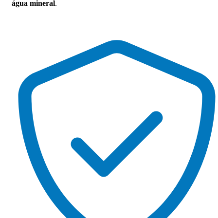
água mineral
.