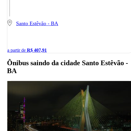
Santo Estêvão - BA
a partir de
R$
407,91
Ônibus saindo da cidade Santo Estêvão -
BA