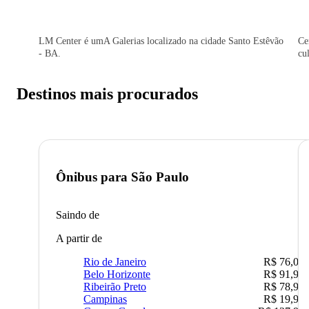
LM Center é umA Galerias localizado na cidade Santo Estêvão
Ce
- BA.
cu
Destinos mais procurados
Ônibus para
São Paulo
Saindo de
A partir de
Rio de Janeiro
R$ 76,09
Belo Horizonte
R$ 91,90
Ribeirão Preto
R$ 78,90
Campinas
R$ 19,90