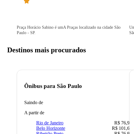
Praça Horácio Sabino é umA Praças localizado na cidade São
Un
Paulo - SP.
Sã
Destinos mais procurados
Ônibus para
São Paulo
Saindo de
A partir de
Rio de Janeiro
R$ 76,90
Belo Horizonte
R$ 101,67
Ribeirão Preto
R$ 76,90