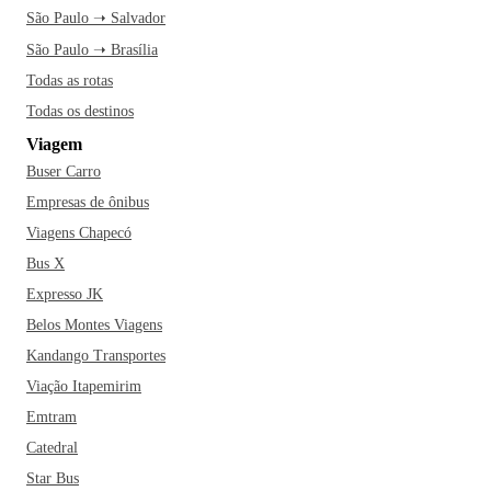
São Paulo ➝ Salvador
São Paulo ➝ Brasília
Todas as rotas
Todas os destinos
Viagem
Buser Carro
Empresas de ônibus
Viagens Chapecó
Bus X
Expresso JK
Belos Montes Viagens
Kandango Transportes
Viação Itapemirim
Emtram
Catedral
Star Bus