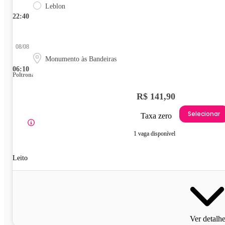
Leblon
22:40
08/08
Monumento às Bandeiras
06:10
Poltrona
R$ 141,90
Selecionar
Taxa zero
1 vaga disponível
Leito
Ver detalh