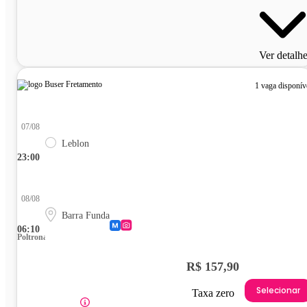
Ver detalh
1 vaga disponív
07/08
Leblon
23:00
08/08
Barra Funda
06:10
Poltrona
R$ 157,90
Selecionar
Taxa zero